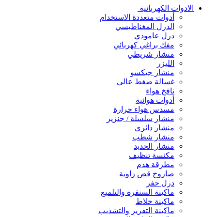
الادوات الكهربائية
أدوات متعددة الاستخدام
الدرل المغناطيسي
درل عامودي
مفك براغي كهربائي
منشار شريطي
الليزر
منشار جيكسو
غسالة ضغط عالي
نافخ هواء
أدوات هوائية
مسدس هواء حرارة
منشار سلسلة / جنزير
منشار دائري
منشار شطب
منشار الحديد
مكنسة تنظيف
مطرقة هدم
صاروخ قص زاوية
درل حفر
ماكينة السنفرة والتلميع
ماكينة خلاط
ماكينة التفريز والتشذيب