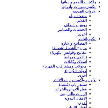
ماكينات اللحيم وادواتها
الكمبريسورات وأدواتها
الادوات الصحية
مضخة مياه
الفلاتر
دوش وشطاف
الحنفيات والصنابير
أخرى
الكهربائيات
المصابيح والانارة
مراوح الشفط (شفاط)
مفاتيح وقوابس الكهرباء
ترانكي ومرابط
أسلاك وكابلات
محولات ومشتركات الكهرباء
أدوات الكهرباء
أخرى
الأبواب واكسسوارات الأثاث
سلندر باب (قللب)
قفل الادراج والخزائن
الرزات والترابيس
الاقفال اليدوية
أخرى
أقفال الابواب