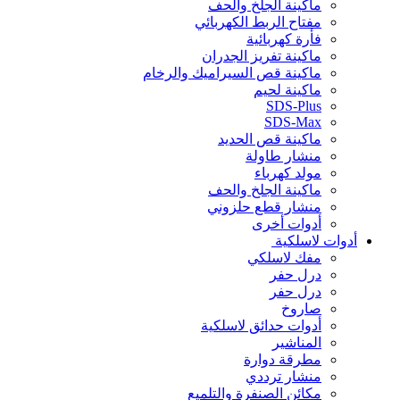
ماكينة الجلخ والحف
مفتاح الربط الكهربائي
فأرة كهربائية
ماكينة تفريز الجدران
ماكينة قص السيراميك والرخام
ماكينة لحيم
SDS-Plus
SDS-Max
ماكينة قص الحديد
منشار طاولة
مولد كهرباء
ماكينة الجلخ والحف
منشار قطع حلزوني
أدوات أخرى
أدوات لاسلكية
مفك لاسلكي
درل حفر
درل حفر
صاروخ
أدوات حدائق لاسلكية
المناشير
مطرقة دوارة
منشار ترددي
مكائن الصنفرة والتلميع