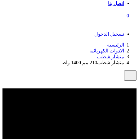
اتصل بنا
0
تسجيل الدخول
الرئيسية
الادوات الكهربائية
منشار شطب
منشار شطب210 مم 1400 واط