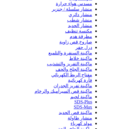
مسدس هواء حرارة
منشار سلسلة / جنزير
منشار دائري
منشار شطب
منشار الحديد
مكنسة تنظيف
مطرقة هدم
صاروخ قص زاوية
درل حفر
ماكينة السنفرة والتلميع
ماكينة خلاط
ماكينة التفريز والتشذيب
ماكينة الجلخ والحف
مفتاح الربط الكهربائي
فأرة كهربائية
ماكينة تفريز الجدران
ماكينة قص السيراميك والرخام
ماكينة لحيم
SDS-Plus
SDS-Max
ماكينة قص الحديد
منشار طاولة
مولد كهرباء
ماكينة الجلخ والحف