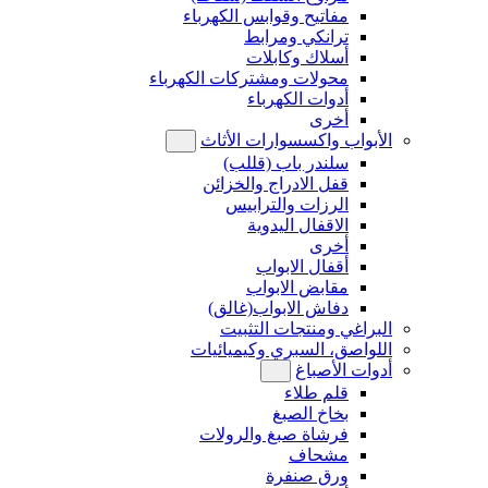
مفاتيح وقوابس الكهرباء
ترانكي ومرابط
أسلاك وكابلات
محولات ومشتركات الكهرباء
أدوات الكهرباء
أخرى
الأبواب واكسسوارات الأثاث
سلندر باب (قللب)
قفل الادراج والخزائن
الرزات والترابيس
الاقفال اليدوية
أخرى
أقفال الابواب
مقابض الابواب
دفاش الابواب(غالق)
البراغي ومنتجات التثبيت
اللواصق، السبري وكيميائيات
أدوات الأصباغ
قلم طلاء
بخاخ الصبغ
فرشاة صبغ والرولات
مشحاف
ورق صنفرة