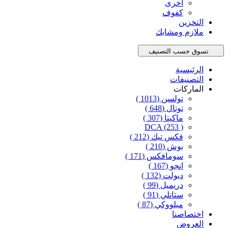
أخرى
كفوف
التخزين
ملازم ومشابك
تسوق حسب التصنيف
الرئيسية
التصنيفات
الماركات
تولسن
(1013 )
توتال
(648 )
ماكيتا
(307 )
DCA
(253 )
فكس تيك
(212 )
بوش
(210 )
سومافكس
(171 )
انجو
(167 )
ديولت
(132 )
دريميل
(99 )
ستانلي
(91 )
ميلووكي
(87 )
اختصاصنا
العروض