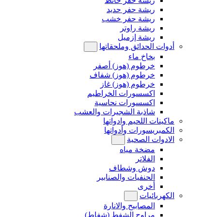
ريشة حفر حائط
ريشة حفر حديد
ريشة حفر خشب
ريشة راوتر
ريشة إزميل
أدوات الحدائق وملحقاتها
بخاخ ماء
خرطوم (هوز) أصفر
خرطوم (هوز) شفاف
خرطوم (هوز) غاز
اكسسورات الخراطيم
اكسسورات نحاسية
شاذبة الشجيرات والعشب
ماكينات اللحيم وادواتها
الكمبريسورات وأدواتها
الادوات الصحية
مضخة مياه
الفلاتر
دوش وشطاف
الحنفيات والصنابير
أخرى
الكهربائيات
المصابيح والانارة
مراوح الشفط (شفاط)