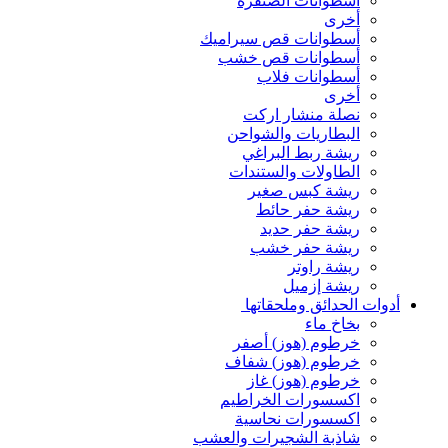
أسطوانات الصنفرة
أخرى
أسطوانات قص سيراميك
أسطوانات قص خشب
أسطوانات فلاب
أخرى
نصلة منشار اركت
البطاريات والشواحن
ريشة ربط البراغي
الطاولات والستندات
ريشة كبس صغير
ريشة حفر حائط
ريشة حفر حديد
ريشة حفر خشب
ريشة راوتر
ريشة إزميل
أدوات الحدائق وملحقاتها
بخاخ ماء
خرطوم (هوز) أصفر
خرطوم (هوز) شفاف
خرطوم (هوز) غاز
اكسسورات الخراطيم
اكسسورات نحاسية
شاذبة الشجيرات والعشب