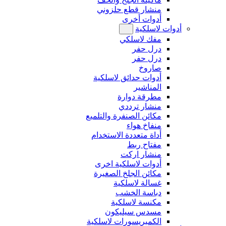
منشار قطع حلزوني
أدوات أخرى
أدوات لاسلكية
مفك لاسلكي
درل حفر
درل حفر
صاروخ
أدوات حدائق لاسلكية
المناشير
مطرقة دوارة
منشار ترددي
مكائن الصنفرة والتلميع
منفاخ هواء
أداة متعددة الاستخدام
مفتاح ربط
منشار اركت
أدوات لاسلكية اخرى
مكائن الجلخ الصغيرة
غسالة لاسلكية
دباسة الخشب
مكنسة لاسلكية
مسدس سيليكون
الكمبريسورات لاسلكية