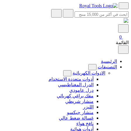
0
القائمة
الرئيسية
التصنيفات
الادوات الكهربائية
أدوات متعددة الاستخدام
الدرل المغناطيسي
درل عامودي
مفك براغي كهربائي
منشار شريطي
الليزر
منشار جيكسو
غسالة ضغط عالي
نافخ هواء
أدوات هوائية