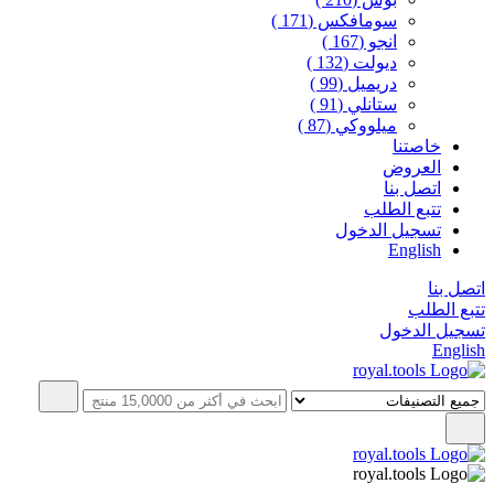
سومافكس
(171 )
انجو
(167 )
ديولت
(132 )
دريميل
(99 )
ستانلي
(91 )
ميلووكي
(87 )
خاصتنا
العروض
اتصل بنا
تتبع الطلب
تسجيل الدخول
English
اتصل بنا
تتبع الطلب
تسجيل الدخول
English