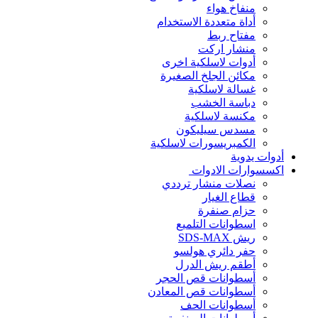
منفاخ هواء
أداة متعددة الاستخدام
مفتاح ربط
منشار اركت
أدوات لاسلكية اخرى
مكائن الجلخ الصغيرة
غسالة لاسلكية
دباسة الخشب
مكنسة لاسلكية
مسدس سيليكون
الكمبريسورات لاسلكية
أدوات يدوية
اكسسوارات الادوات
نصلات منشار ترددي
قطاع الغيار
حزام صنفرة
اسطوانات التلميع
ريش SDS-MAX
حفر دائري هولسو
أطقم ريش الدرل
أسطوانات قص الحجر
أسطوانات قص المعادن
أسطوانات الحف