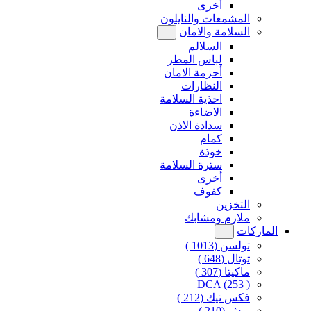
أخرى
المشمعات والنايلون
السلامة والامان
السلالم
لباس المطر
أحزمة الامان
النظارات
احذية السلامة
الاضاءة
سدادة الاذن
كمام
خوذة
سترة السلامة
أخرى
كفوف
التخزين
ملازم ومشابك
الماركات
تولسن
(1013 )
توتال
(648 )
ماكيتا
(307 )
DCA
(253 )
فكس تيك
(212 )
بوش
(210 )