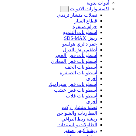
أدوات يدوية
اكسسوارات الادوات
نصلات منشار ترددي
قطاع الغيار
حزام صنفرة
اسطوانات التلميع
ريش SDS-MAX
حفر دائري هولسو
أطقم ريش الدرل
أسطوانات قص الحجر
أسطوانات قص المعادن
أسطوانات الحف
أسطوانات الصنفرة
أخرى
أسطوانات قص سيراميك
أسطوانات قص خشب
أسطوانات فلاب
أخرى
نصلة منشار اركت
البطاريات والشواحن
ريشة ربط البراغي
الطاولات والستندات
ريشة كبس صغير