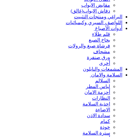
مقابض الابواب
دفاش الابواب(غالق)
البراغي ومنتجات التثبيت
اللواصق، السبري وكيميائيات
أدوات الأصباغ
قلم طلاء
بخاخ الصبغ
فرشاة صبغ والرولات
مشحاف
ورق صنفرة
أخرى
المشمعات والنايلون
السلامة والامان
السلالم
لباس المطر
أحزمة الامان
النظارات
احذية السلامة
الاضاءة
سدادة الاذن
كمام
خوذة
سترة السلامة