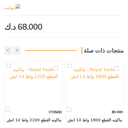
68.000 د.ك
منتجات ذات صلة
0
CT15232
ED-933