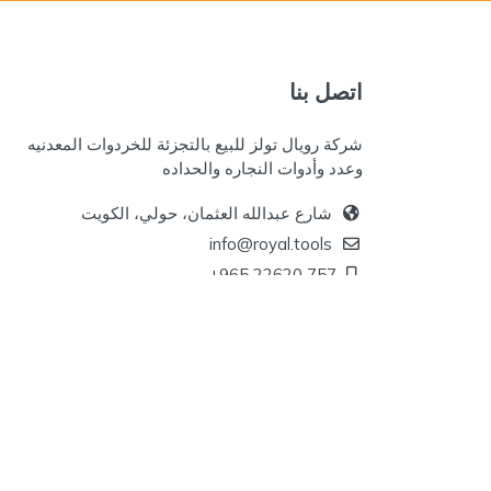
اتصل بنا
شركة رويال تولز للبيع بالتجزئة للخردوات المعدنيه
وعدد وأدوات النجاره والحداده
شارع عبدالله العثمان، حولي، الكويت
info@royal.tools
+965 22620 757
+965 96777125
حقوق الحفظ 2026 © شركة رويال تولز للبيع بالتجزئة للخردوات المعدنيه وعدد وأدوات النجاره والحداده. جميع الحقوق محفوظة