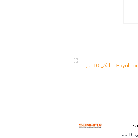
SF
1 مم