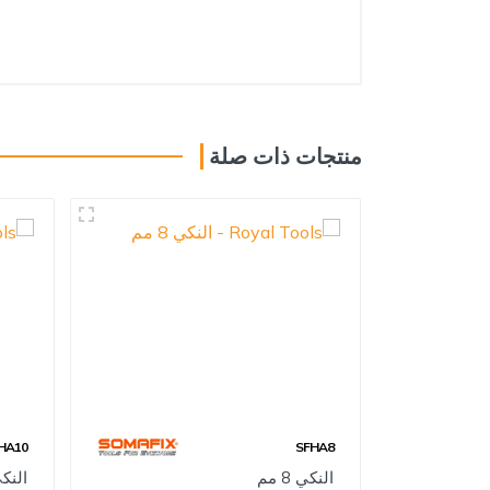
الكهربائيات
الأبواب واكسسوارات الأثاث
البراغي ومنتجات التثبيت
اللواصق، السبري وكيميائيات
منتجات ذات صلة
أدوات الأصباغ
المشمعات والنايلون
السلامة والامان
التخزين
ملازم ومشابك
HA10
SFHA8
النكي 8 مم
النكي 0