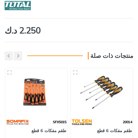
2.250 د.ك
منتجات ذات صلة
6
SFX5015
20014