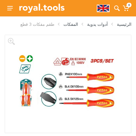
0
الرئيسية
أدوات يدوية
المفكات
طقم مفكات 3 قطع