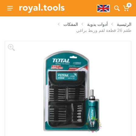
0
الرئيسية
أدوات يدوية
المفكات
طقم 26 قطعة لقم وربط براغي